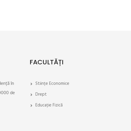
FACULTĂȚI
lență în
Stiințe Economice
30000 de
Drept
Educație Fizică