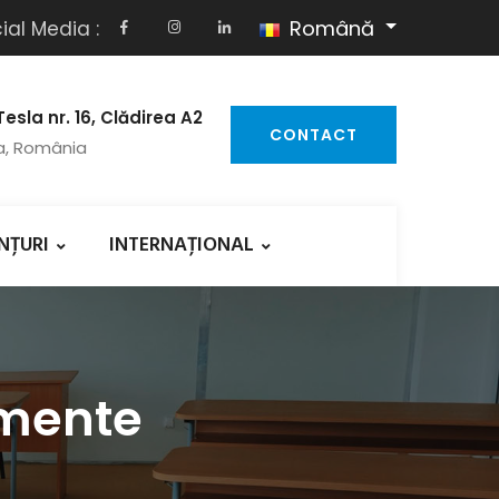
Română
ial Media :
Tesla nr. 16, Clădirea A2
CONTACT
a, România
NȚURI
INTERNAȚIONAL
amente