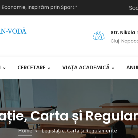
n Economie, inspirăm prin Sport.”
Soc
Str. Nikola 
Cluj-Napoc
I
CERCETARE
VIAȚA ACADEMICĂ
ANU
lație, Carta și Regul
Home
Legislație, Carta și Regulamente